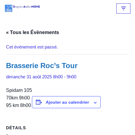
Aller
au
contenu
« Tous les Évènements
Cet évènement est passé.
Brasserie Roc’s Tour
dimanche 31 août 2025 8h00
-
9h00
Spidam 105
70km 9h00
Ajouter au calendrier
95 km 8h00
DÉTAILS