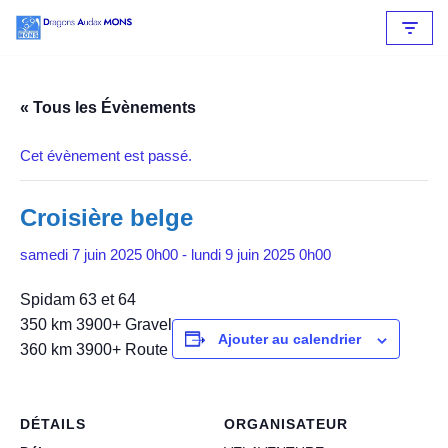
Aller
au
contenu
« Tous les Évènements
Cet évènement est passé.
Croisière belge
samedi 7 juin 2025 0h00
-
lundi 9 juin 2025 0h00
Spidam 63 et 64
350 km 3900+ Gravel
Ajouter au calendrier
360 km 3900+ Route
DÉTAILS
ORGANISATEUR