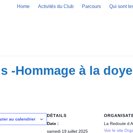
Home
Activités du Club
Parcours
Qui sont l
ls -Hommage à la doy
DÉTAILS
ORGANISAT
uter au calendrier
Date :
La Redoute d A
Voir le site Org
samedi 19 juillet 2025