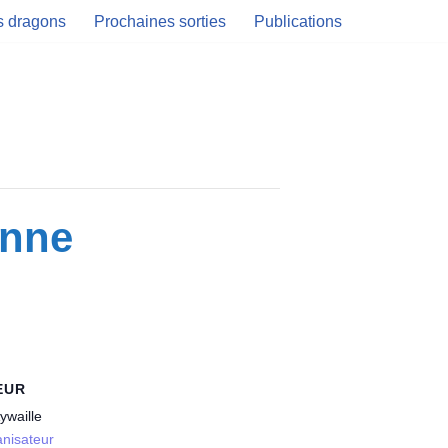
es dragons
Prochaines sorties
Publications
enne
EUR
ywaille
anisateur